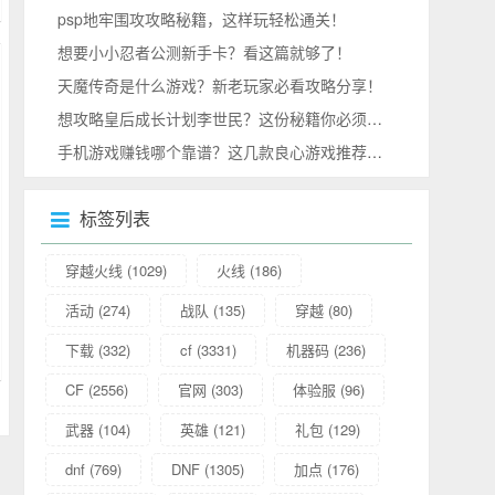
psp地牢围攻攻略秘籍，这样玩轻松通关！
想要小小忍者公测新手卡？看这篇就够了！
天魔传奇是什么游戏？新老玩家必看攻略分享！
想攻略皇后成长计划李世民？这份秘籍你必须收好！
手机游戏赚钱哪个靠谱？这几款良心游戏推荐给你！
标签列表
穿越火线
(1029)
火线
(186)
活动
(274)
战队
(135)
穿越
(80)
下载
(332)
cf
(3331)
机器码
(236)
CF
(2556)
官网
(303)
体验服
(96)
武器
(104)
英雄
(121)
礼包
(129)
dnf
(769)
DNF
(1305)
加点
(176)