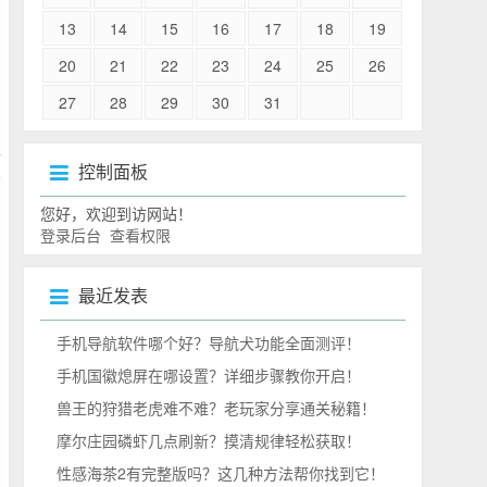
13
14
15
16
17
18
19
20
21
22
23
24
25
26
27
28
29
30
31
控制面板
您好，欢迎到访网站！
登录后台
查看权限
最近发表
手机导航软件哪个好？导航犬功能全面测评！
手机国徽熄屏在哪设置？详细步骤教你开启！
兽王的狩猎老虎难不难？老玩家分享通关秘籍！
摩尔庄园磷虾几点刷新？摸清规律轻松获取！
x....
性感海茶2有完整版吗？这几种方法帮你找到它！