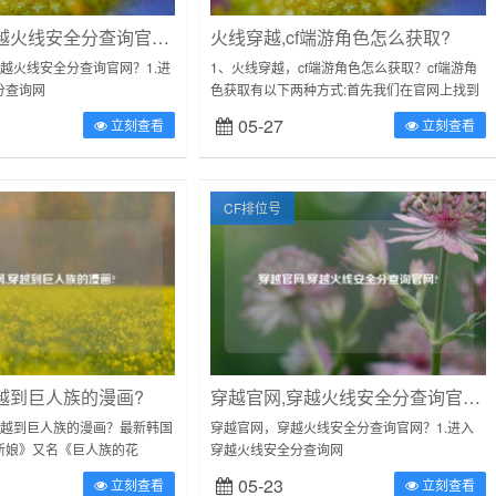
穿越官网,穿越火线安全分查询官网?
火线穿越,cf端游角色怎么获取?
越火线安全分查询官网？1.进
1、火线穿越，cf端游角色怎么获取？cf端游角
分查询网
色获取有以下两种方式:首先我们在官网上找到
com/act/6087/a20210701find/inde...
穿越火线道聚城。然后点击价格，让价格从高
05-27
立刻查看
立刻查看
到底排序，找到你想要的角色，点击...
CF排位号
越到巨人族的漫画?
穿越官网,穿越火线安全分查询官网?
穿越到巨人族的漫画？最新韩国
穿越官网，穿越火线安全分查询官网？1.进入
新娘》又名《巨人族的花
穿越火线安全分查询网
么查询战队？去CF官网→战队系
站:https://cf.qq.com/act/6087/a20210701find/inde
05-23
立刻查看
立刻查看
号→按加入战队→按了...