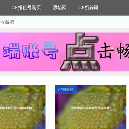
CF排位号购买
源始网
CF机器码
 收藏吧
除！
CF机器码