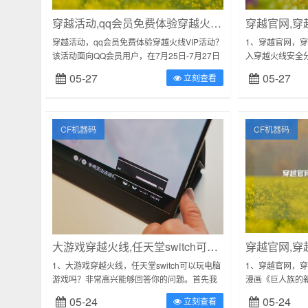
穿越活动,qq会员免费体验穿越火线VIP活动?
穿越活动，qq会员免费体验穿越火线VIP活动？
1、穿越官网，穿
该活动面向QQ会员用户，在7月25日-7月27日
入穿越火线安全
三天以及8月2日、8月9日共5天发出限量名
站:https://cf.qq.
05-27
05-27
立刻查看
额，当天10点开始。所...
CF机器码
CF机器码
大游戏穿越火线,任天堂switch可以玩电脑游戏吗?
穿越官网,穿
1、大游戏穿越火线，任天堂switch可以玩电脑
1、穿越官网，
游戏吗？非常高兴能够回答你的问题。首先我
漫画《巨人族的
想说的是，任天堂switch不是直接就可以玩电
嫁》|2、cf怎
05-24
05-24
立刻查看
脑游戏（破解刷机的除外），...
统→登陆你的QQ