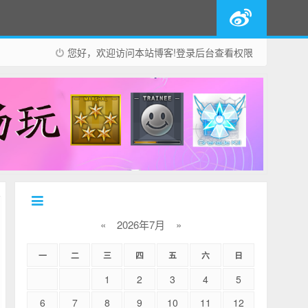
您好，欢迎访问本站博客!
登录后台
查看权限
«
2026年7月
»
一
二
三
四
五
六
日
1
2
3
4
5
6
7
8
9
10
11
12