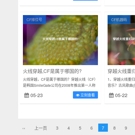
CF排位号
CF机器码
火线穿越,CF是属于哪国的?
火线穿越，CF是属于哪国的？穿越火线（CF）
1、穿越火线重
是韩国SmileGate公司在2008年推出第一人称
音乐？古风歌曲(
射击游戏。在中国大陆由腾讯公司运营。个人
《醉千年》《半
05-23
05-22
立刻查看
玩惯了CS，感觉CF很...
《我的将军啊》《
‹‹
上一页
3
4
5
6
7
8
9