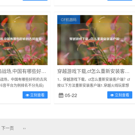
CF机器码
穿越火线重归战场,中国有哪些好听的古风音乐?
穿越游戏下载,cf怎么重新安装客户端?
归战场，中国有哪些好听的古风
1、穿越游戏下载，cf怎么重新安装客户端？cf
抖音平台为例排名不分先后)
按以下方法重新安装客户端1.穿越火线玩家想
壶纱》《离人愁》《醉赤壁》
要重装客户端的话，需要先卸载游戏，然后前
05-22
立刻查看
立刻查看
浪人琵琶》《盗将行...
往穿越火线官网选择下载游戏。2....
下一页
››