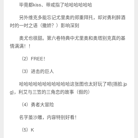
毕竟都kiss、带戒指了哈哈哈哈哈哈
另外维克多能忘记尤里奥的郑重拜托，却对勇利醉酒
时的一时之语（撒娇？）影响深刻
奥尤也很甜。第六卷特典中尤里奥和奥塔别克真的基
情满满！！
（2）FREE！
（3）进击的巨人
哈哈哈哈哈哈哈哈哈哈哈这张图也太好玩了吧{捂脸.jp
g}，利艾与三笠的三角恋的故事（假的）
（4）勇者大冒险
名字虽沙雕，内容特别好看！
（5）K