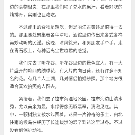
边的食物很贵！在那里我们喝了兑水的果汁，看着好吃的
烤排骨，实则也巨难吃。
不过那里的食物是难吃，但是丽江古镇还是值得一去
的。那里随处聚集着各种清吧，酒馆里边传出来各式各样
美妙动听的民谣。傍晚，清风徐来，和男朋友手牵手，走
在青石板上，有种远离尘世喧嚣的感觉。
我们先去了听花谷。听花谷里边的景色宜人，有一大
片盛开的艳丽的绣球花，有大片的向日葵，还有许多不知
名的花。有几个人工湖，几对情侣拍婚纱照。那个地方很
适合喜欢拍照的人群去。
紧接着，我们去了拉市海湿地公园。拉市海边山清水
秀，尤以美泉为最。水绿得像无暇翡翠，清澈见底。其
中，一颗树独立被水包围着。这是一片神奇的乐土，由北
往南的候鸟在经历了长途跋涉的艰辛到达这里过冬。不过
没看到保护动物。