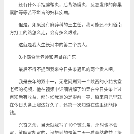
还有什么手指腱鞘炎，后背筋膜炎，反复发作的卵巢
囊肿等等苦不堪言的妇科疾病。
但是，如果没有麻醉科的王主任，我可能还不知道南
方打工的路怎么走，会有多么艰难。
这就是我人生长河中的第二个贵人。
3.小豁食堂老师和海哥在广东
最后不得不提到我来今日头条遇见的两个贵人吧。
我是去年的双十一，无意间刷到一个陕西的小豁食堂
老师的视频，他在视频中详细讲解了如果在今日头条上过
百粉后有收益，那时候我真的是眼前一亮，原来自己早就
在今日头条上溜达好久了，还第一次知道在这里还能挣
钱。
兴奋之余，当天就我写了10个微头条，那时也不会
写，就瞎写胡写的，没想到的是第二天一看竟然收益了接