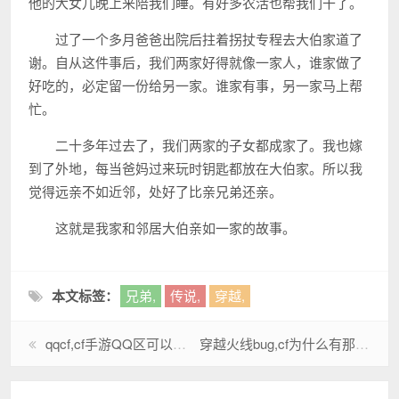
他的大女儿晚上来陪我们睡。有好多农活也帮我们干了。
过了一个多月爸爸出院后拄着拐扙专程去大伯家道了
谢。自从这件事后，我们两家好得就像一家人，谁家做了
好吃的，必定留一份给另一家。谁家有事，另一家马上帮
忙。
二十多年过去了，我们两家的子女都成家了。我也嫁
到了外地，每当爸妈过来玩时钥匙都放在大伯家。所以我
觉得远亲不如近邻，处好了比亲兄弟还亲。
这就是我家和邻居大伯亲如一家的故事。
本文标签：
兄弟,
传说,
穿越,
qqcf,cf手游QQ区可以付费转微信区吗?
穿越火线bug,cf为什么有那么多BUG?