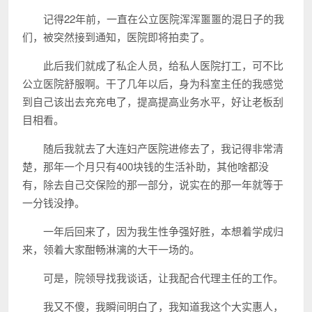
记得22年前，一直在公立医院浑浑噩噩的混日子的我
们，被突然接到通知，医院即将拍卖了。
此后我们就成了私企人员，给私人医院打工，可不比
公立医院舒服啊。干了几年以后，身为科室主任的我感觉
到自己该出去充充电了，提高提高业务水平，好让老板刮
目相看。
随后我就去了大连妇产医院进修去了，我记得非常清
楚，那年一个月只有400块钱的生活补助，其他啥都没
有，除去自己交保险的那一部分，说实在的那一年就等于
一分钱没挣。
一年后回来了，因为我生性争强好胜，本想着学成归
来，领着大家酣畅淋漓的大干一场的。
可是，院领导找我谈话，让我配合代理主任的工作。
我又不傻，我瞬间明白了，我知道我这个大实惠人，