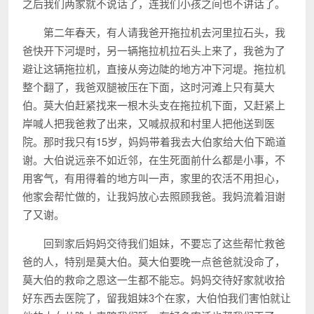
之后我们两家就不说话了，连我们小孩之间也不讲话了。
第二年春天，有人请我爸开拖拉机去河里拉石头，我
爸快开下河堤时，另一辆拖拉机拉石头上来了，我爸为了
避让这辆拖拉机，直接从旁边陡的地方冲下河堤。拖拉机
整个翻了，我爸双腿被压在下面，这时河滩上只有莫大
伯。莫大伯赶紧找来一根木头支在拖拉机下面，又赶紧上
岸喊人把我爸救了出来，又喊叔叔和村里人把他送到医
院。那时我只有15岁，妈妈带着我去大伯家给大伯下跪道
谢。大伯说远亲不如近邻，在生死面前什么都是小事，不
用客气，有用得着的地方叫一声，家里的农活不用担心，
他家会帮忙做的，让我妈放心去照顾我爸。我妈流着泪谢
了又谢。
回到家后妈妈交待我们姐妹，不要忘了这些帮忙救爸
爸的人，特别是莫大伯。莫大伯要晚一点爸爸就没命了，
莫大伯的救命之恩这一生都不能忘。妈妈交待好家就收拾
好东西去医院了，留我姐妹3个在家，大伯怕我们害怕就让