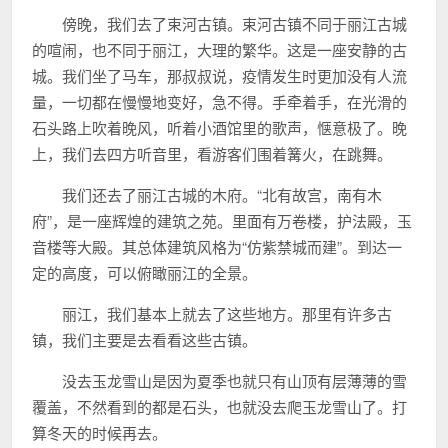
傍晚，我们去了束河古镇。束河古镇不同于丽江古城
的喧闹，也不同于丽江，大理的繁华。这是一座安静的古
城。我们坐了马车，那叔叔说，疫情发生时更加没有人流
量，一切都在慢慢地变好，急不得。手牵着手，在光滑的
石头路上吹着晚风，听着小酒馆里的歌声，惬意极了。晚
上，我们去四方听音里，看游客们围着篝火，在跳舞。
我们还去了丽江古城的木府。“北有故宫，南有木
府”，是一座辉煌的建筑之苑。里面有万卷楼，护法殿，玉
音楼等大殿。其总体建筑风格为“仿紫禁城而建”。到达一
定的高度，可以俯瞰丽江的全景。
丽江，我们基本上就去了这些地方。那里有许多古
镇，我们主要是去看看这些古镇。
没去玉龙雪山是因为夏季也就只有山顶有层薄薄的雪
覆盖，不然看到的都是石头，也就没去爬玉龙雪山了。打
算冬天的时候再去。