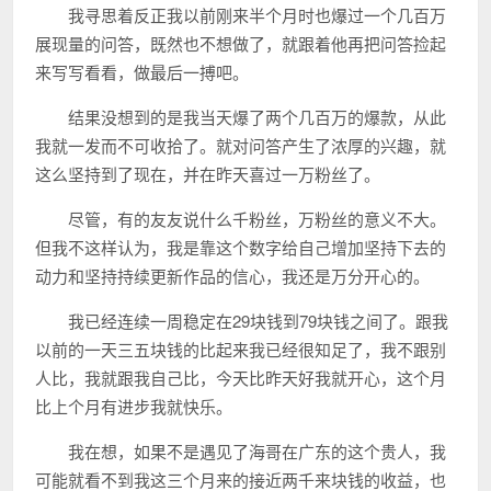
我寻思着反正我以前刚来半个月时也爆过一个几百万
展现量的问答，既然也不想做了，就跟着他再把问答捡起
来写写看看，做最后一搏吧。
结果没想到的是我当天爆了两个几百万的爆款，从此
我就一发而不可收拾了。就对问答产生了浓厚的兴趣，就
这么坚持到了现在，并在昨天喜过一万粉丝了。
尽管，有的友友说什么千粉丝，万粉丝的意义不大。
但我不这样认为，我是靠这个数字给自己增加坚持下去的
动力和坚持持续更新作品的信心，我还是万分开心的。
我已经连续一周稳定在29块钱到79块钱之间了。跟我
以前的一天三五块钱的比起来我已经很知足了，我不跟别
人比，我就跟我自己比，今天比昨天好我就开心，这个月
比上个月有进步我就快乐。
我在想，如果不是遇见了海哥在广东的这个贵人，我
可能就看不到我这三个月来的接近两千来块钱的收益，也