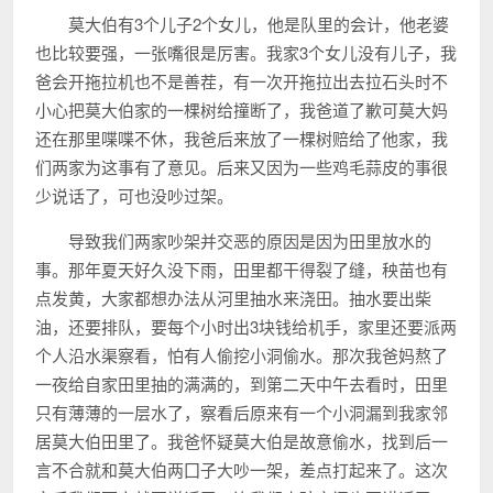
莫大伯有3个儿子2个女儿，他是队里的会计，他老婆
也比较要强，一张嘴很是厉害。我家3个女儿没有儿子，我
爸会开拖拉机也不是善茬，有一次开拖拉出去拉石头时不
小心把莫大伯家的一棵树给撞断了，我爸道了歉可莫大妈
还在那里喋喋不休，我爸后来放了一棵树赔给了他家，我
们两家为这事有了意见。后来又因为一些鸡毛蒜皮的事很
少说话了，可也没吵过架。
导致我们两家吵架并交恶的原因是因为田里放水的
事。那年夏天好久没下雨，田里都干得裂了缝，秧苗也有
点发黄，大家都想办法从河里抽水来浇田。抽水要出柴
油，还要排队，要每个小时出3块钱给机手，家里还要派两
个人沿水渠察看，怕有人偷挖小洞偷水。那次我爸妈熬了
一夜给自家田里抽的满满的，到第二天中午去看时，田里
只有薄薄的一层水了，察看后原来有一个小洞漏到我家邻
居莫大伯田里了。我爸怀疑莫大伯是故意偷水，找到后一
言不合就和莫大伯两囗子大吵一架，差点打起来了。这次