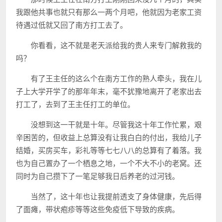
我跟他共事也就只有那么一两个月吧，他就因为老家工资
待遇过低就又回了南方打工去了。
你看看，这不就是老天派给我的贵人来专门解救我的
吗？
有了王主任的这么个在南方工作的熟人牵头，我在儿
子上大学开学了的那年年末，毫不犹豫地离开了老家出去
打工了，去到了王主任打工的单位。
没想到这一干就是十年。尽管我这十年工作忙累，艰
辛困苦的，但收益上总算没有让我白白的付出，我给儿子
结婚，买房买车，彩礼等等七七八八的总算有了着落。我
也为自己置办了一个栖息之地，一个不大不小的老窝。还
同时为自己攒下了一笔足够我日后养老的过河钱。
当然了，这十年也让我提前透支了身体健康，先后得
了面瘫，带状疱疹等等这些免疫低下导致的疾病。